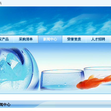
码
应产品
采购清单
新闻中心
荣誉资质
人才招聘
闻中心