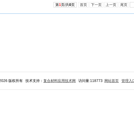
第
1
页/共
0
页
首页
下一页
上一页
尾页
2026 版权所有 技术支持：
复合材料应用技术网
访问量:118773
网站首页
管理入